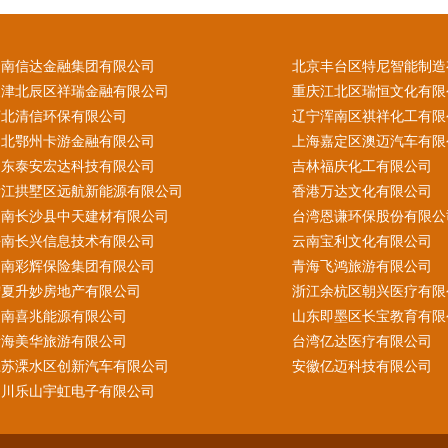
云南信达金融集团有限公司
北京丰台区特尼智能制造
天津北辰区祥瑞金融有限公司
重庆江北区瑞恒文化有限
河北清信环保有限公司
辽宁浑南区祺祥化工有限
湖北鄂州卡游金融有限公司
上海嘉定区澳迈汽车有限
山东泰安宏达科技有限公司
吉林福庆化工有限公司
浙江拱墅区远航新能源有限公司
香港万达文化有限公司
湖南长沙县中天建材有限公司
台湾恩谦环保股份有限公
海南长兴信息技术有限公司
云南宝利文化有限公司
云南彩辉保险集团有限公司
青海飞鸿旅游有限公司
宁夏升妙房地产有限公司
浙江余杭区朝兴医疗有限
云南喜兆能源有限公司
山东即墨区长宝教育有限
青海美华旅游有限公司
台湾亿达医疗有限公司
江苏溧水区创新汽车有限公司
安徽亿迈科技有限公司
四川乐山宇虹电子有限公司